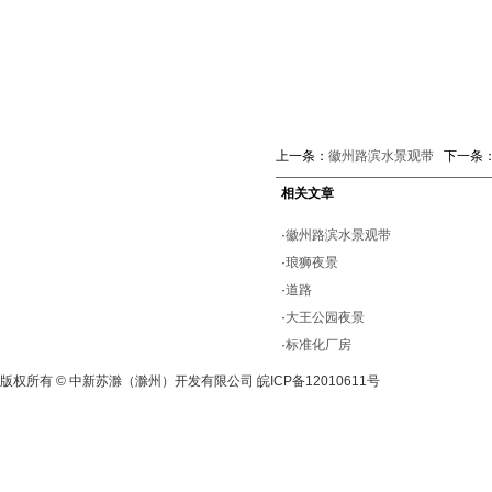
上一条：
徽州路滨水景观带
下一条
相关文章
·
徽州路滨水景观带
·
琅狮夜景
·
道路
·
大王公园夜景
·
标准化厂房
版权所有 © 中新苏滁（滁州）开发有限公司
皖ICP备12010611号